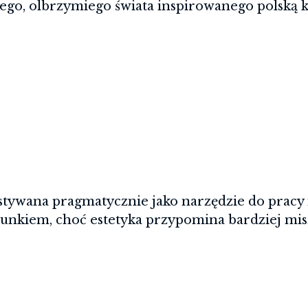
ego, olbrzymiego świata inspirowanego polską k
 wież, rzucających cienie na bruk, z którym zd
stywana pragmatycznie jako narzędzie do pracy i 
punkiem, choć estetyka przypomina bardziej mi