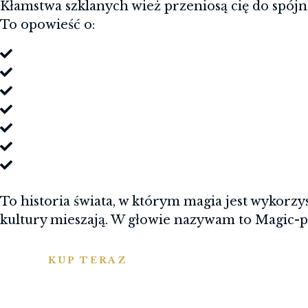
Kłamstwa szklanych wież przeniosą cię do spójn
To opowieść o:
strachu,
odwadze,
zdradzie,
tajnych służbach,
intrygach,
łamaniu zasad,
wielkich miastach ze splendorem migoczących
To historia świata, w którym magia jest wykorzy
kultury mieszają. W głowie nazywam to Magic-
KUP TERAZ