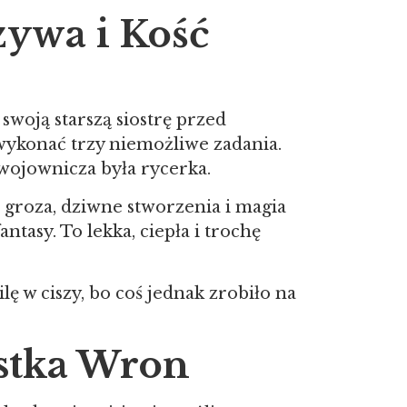
zywa i Kość
swoją starszą siostrę przed
ykonać trzy niemożliwe zadania.
 wojownicza była rycerka.
, groza, dziwne stworzenia i magia
tasy. To lekka, ciepła i trochę
ilę w ciszy, bo coś jednak zrobiło na
óstka Wron