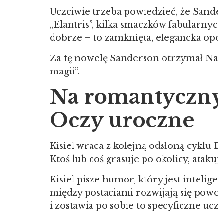
Uczciwie trzeba powiedzieć, że Sande
„Elantris”, kilka smaczków fabularny
dobrze – to zamknięta, elegancka opow
Za tę nowelę Sanderson otrzymał Nag
magii”.
Na romantyczny
Oczy uroczne
Kisiel wraca z kolejną odsłoną cykl
Ktoś lub coś grasuje po okolicy, ata
Kisiel pisze humor, który jest intelig
między postaciami rozwijają się pow
i zostawia po sobie to specyficzne uc