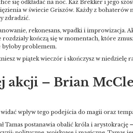
chce się odkładać na noc. Kaz Brekker i jego szó
ięzienia w świecie Griszów. Każdy z bohaterów 
y zdradzić.
planowanie, rekonesans, wpadki i improwizacja. A
 że rozdziały kończą się w momentach, które zmu
ze byłoby problemem.
czniesz w piątek wieczór i skończysz w niedzielę
j akcji – Brian McCle
widać wpływ tego podejścia do magii oraz tempa
ł Tamas postanawia obalić króla i arystokrację –
cyzji: polityczne, wojskowe i magiczne. Tamas je