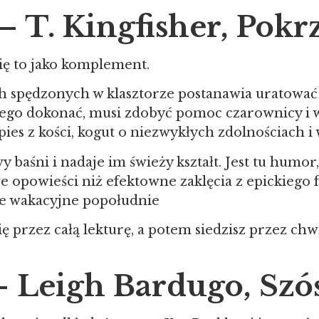
– T. Kingfisher, Pokr
ię to jako komplement.
ach spędzonych w klasztorze postanawia uratować 
o dokonać, musi zdobyć pomoc czarownicy i w
pies z kości, kogut o niezwykłych zdolnościach i
 baśni i nadaje im świeży kształt. Jest tu humor
opowieści niż efektowne zaklęcia z epickiego fan
ne wakacyjne popołudnie
ię przez całą lekturę, a potem siedzisz przez chw
 – Leigh Bardugo, Sz