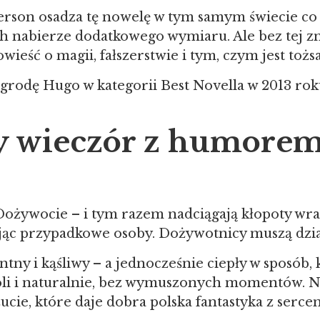
rson osadza tę nowelę w tym samym świecie co „El
ch nabierze dodatkowego wymiaru. Ale bez tej zn
ieść o magii, fałszerstwie i tym, czym jest tożs
rodę Hugo w kategorii Best Novella w 2013 roku
 wieczór z humorem 
u Dożywocie – i tym razem nadciągają kłopoty w
kując przypadkowe osoby. Dożywotnicy muszą dzia
entny i kąśliwy – a jednocześnie ciepły w sposób,
oli i naturalnie, bez wymuszonych momentów. Na 
zucie, które daje dobra polska fantastyka z serce