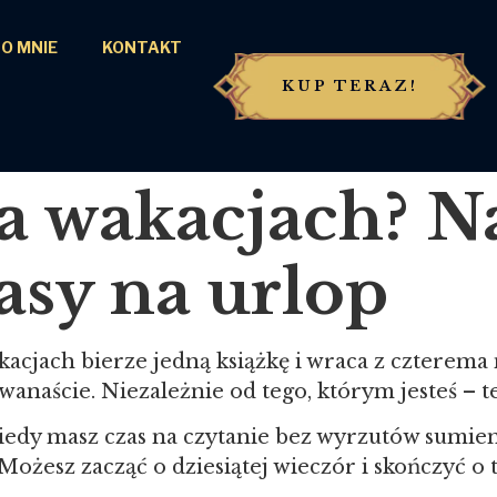
O MNIE
KONTAKT
KUP TERAZ!
a wakacjach? N
tasy na urlop
akacjach bierze jedną książkę i wraca z czterema n
wanaście. Niezależnie od tego, którym jesteś – te
edy masz czas na czytanie bez wyrzutów sumien
Możesz zacząć o dziesiątej wieczór i skończyć o tr