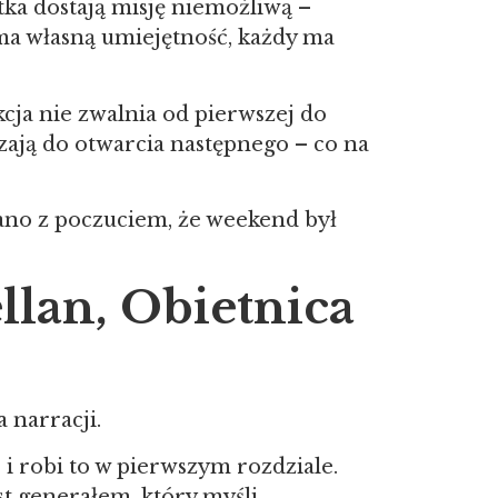
stka dostają misję niemożliwą –
ma własną umiejętność, każdy ma
kcja nie zwalnia od pierwszej do
szają do otwarcia następnego – co na
 rano z poczuciem, że weekend był
llan, Obietnica
 narracji.
 i robi to w pierwszym rozdziale.
st generałem, który myśli