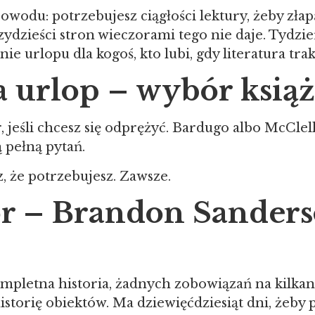
powodu: potrzebujesz ciągłości lektury, żeby zła
ydzieści stron wieczorami tego nie daje. Tydzie
e urlopu dla kogoś, kto lubi, gdy literatura trak
a urlop – wybór książ
 jeśli chcesz się odprężyć. Bardugo albo McClella
ą pełną pytań.
z, że potrzebujesz. Zawsze.
ór – Brandon Sander
ompletna historia, żadnych zobowiązań na kilka
istorię obiektów. Ma dziewięćdziesiąt dni, żeby 