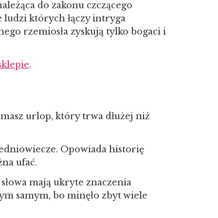
 należąca do zakonu czczącego
 ludzi których łączy intryga
ego rzemiosła zyskują tylko bogaci i
klepie
.
i masz urlop, który trwa dłużej niż
średniowiecze. Opowiada historię
na ufać.
 słowa mają ukryte znaczenia
ę tym samym, bo minęło zbyt wiele