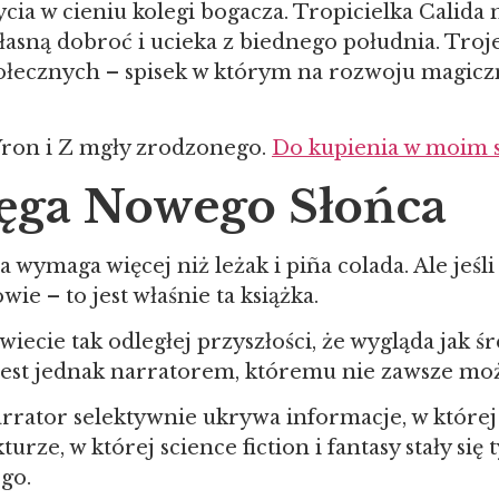
ia w cieniu kolegi bogacza. Tropicielka Calida
łasną dobroć i ucieka z biednego południa. Troje
połecznych – spisek w którym na rozwoju magiczn
Wron i Z mgły zrodzonego.
Do kupienia w moim s
ięga Nowego Słońca
óra wymaga więcej niż leżak i piña colada. Ale jeśl
wie – to jest właśnie ta książka.
iecie tak odległej przyszłości, że wygląda jak 
 Jest jednak narratorem, któremu nie zawsze moż
arrator selektywnie ukrywa informacje, w której
rze, w której science fiction i fantasy stały si
go.