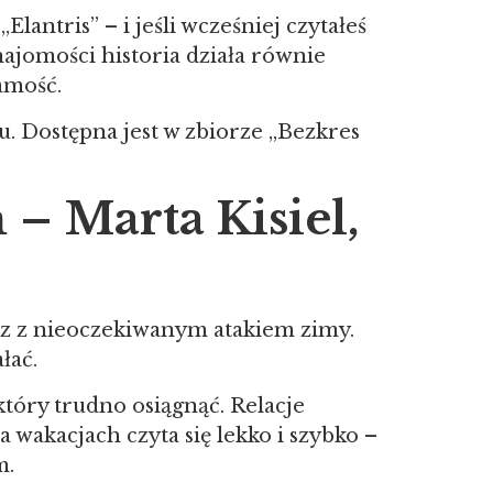
antris” – i jeśli wcześniej czytałeś
ajomości historia działa równie
amość.
. Dostępna jest w zbiorze „Bezkres
– Marta Kisiel,
raz z nieoczekiwanym atakiem zimy.
łać.
 który trudno osiągnąć. Relacje
wakacjach czyta się lekko i szybko –
m.