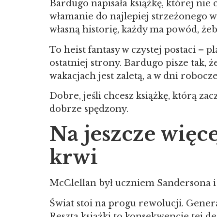
Bardugo napisała książkę, której nie 
włamanie do najlepiej strzeżonego w
własną historię, każdy ma powód, żeb
To heist fantasy w czystej postaci – 
ostatniej strony. Bardugo pisze tak,
wakacjach jest zaletą, a w dni roboc
Dobre, jeśli chcesz książkę, którą za
dobrze spędzony.
Na jeszcze więce
krwi
McClellan był uczniem Sandersona i 
Świat stoi na progu rewolucji. Genera
Reszta książki to konsekwencje tej de