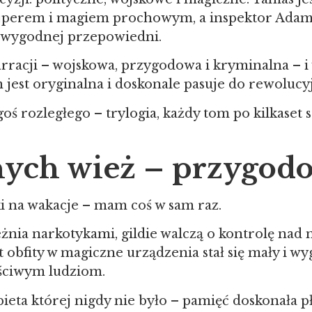
snajperem i magiem prochowym, a inspektor Adam
ewygodnej przepowiedni.
rracji – wojskowa, przygodowa i kryminalna – i
jest oryginalna i doskonale pasuje do rewolucyj
oś rozległego – trylogia, każdy tom po kilkaset 
nych wież – przygodo
yki na wakacje – mam coś w sam raz.
nia narkotykami, gildie walczą o kontrolę nad ma
t obfity w magiczne urządzenia stał się mały i 
aściwym ludziom.
ieta której nigdy nie było – pamięć doskonała pł