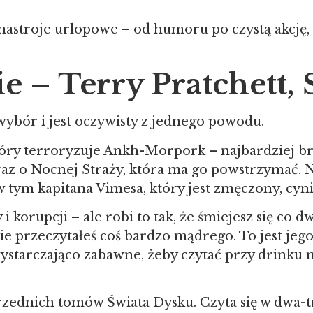
astroje urlopowe – od humoru po czystą akcję, 
 – Terry Pratchett, S
wybór i jest oczywisty z jednego powodu.
, który terroryzuje Ankh-Morpork – najbardziej
oraz o Nocnej Straży, która ma go powstrzymać. N
, w tym kapitana Vimesa, który jest zmęczony, cy
 i korupcji – ale robi to tak, że śmiejesz się co
nie przeczytałeś coś bardzo mądrego. To jest jeg
wystarczająco zabawne, żeby czytać przy drinku n
zednich tomów Świata Dysku. Czyta się w dwa-t