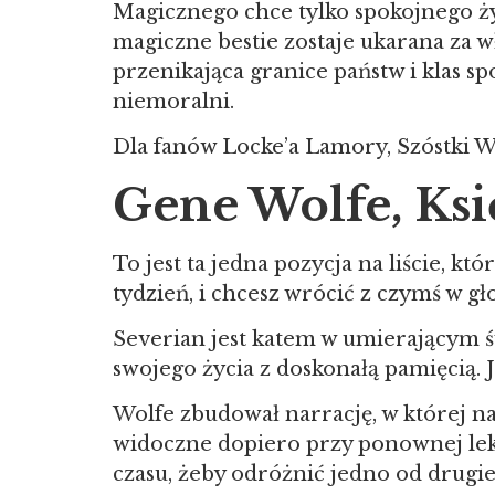
Magicznego chce tylko spokojnego życ
magiczne bestie zostaje ukarana za w
przenikająca granice państw i klas s
niemoralni.
Dla fanów Locke’a Lamory, Szóstki 
Gene Wolfe, Ks
To jest ta jedna pozycja na liście, kt
tydzień, i chcesz wrócić z czymś w gło
Severian jest katem w umierającym św
swojego życia z doskonałą pamięcią.
Wolfe zbudował narrację, w której n
widoczne dopiero przy ponownej lektu
czasu, żeby odróżnić jedno od drugie