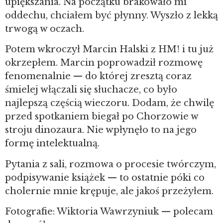
upiększania. Na początku brakowało mi
oddechu, chciałem być płynny. Wyszło z lekką
trwogą w oczach.
Potem wkroczył Marcin Halski z HM! i tu już
okrzepłem. Marcin poprowadził rozmowę
fenomenalnie — do której zresztą coraz
śmielej włączali się słuchacze, co było
najlepszą częścią wieczoru. Dodam, że chwilę
przed spotkaniem biegał po Chorzowie w
stroju dinozaura. Nie wpłynęło to na jego
formę intelektualną.
Pytania z sali, rozmowa o procesie twórczym,
podpisywanie książek — to ostatnie póki co
cholernie mnie krępuje, ale jakoś przeżyłem.
Fotografie: Wiktoria Wawrzyniuk — polecam