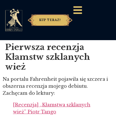
KUP TERAZ!
Pierwsza recenzja
Kłamstw szklanych
wież
Na portalu Fahrenheit pojawiła się szczera i
obszerna recenzja mojego debiutu.
Zachęcam do lektury:
[Recenzja] „Kłamstwa szklanych
wież” Piotr Tango