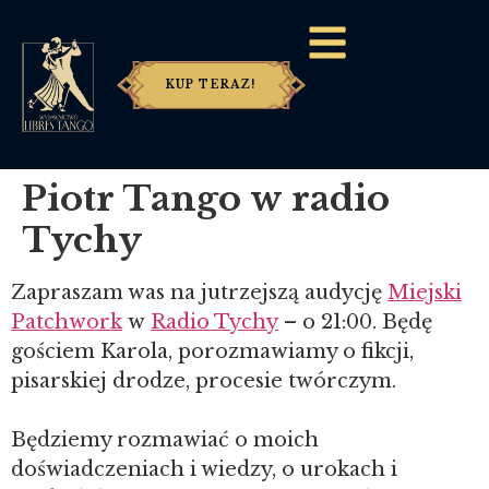
KUP TERAZ!
Piotr Tango w radio
Tychy
Zapraszam was na jutrzejszą audycję
Miejski
Patchwork
w
Radio Tychy
– o 21:00. Będę
gościem Karola, porozmawiamy o fikcji,
pisarskiej drodze, procesie twórczym.
Będziemy rozmawiać o moich
doświadczeniach i wiedzy, o urokach i