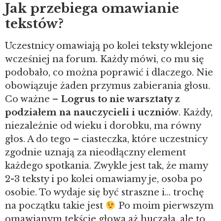
Jak przebiega omawianie
tekstów?
Uczestnicy omawiają po kolei teksty wklejone
wcześniej na forum. Każdy mówi, co mu się
podobało, co można poprawić i dlaczego. Nie
obowiązuje żaden przymus zabierania głosu.
Co ważne –
Logrus to nie warsztaty z
podziałem na nauczycieli i uczniów
. Każdy,
niezależnie od wieku i dorobku, ma równy
głos. A do tego – ciasteczka, które uczestnicy
zgodnie uznają za nieodłączny element
każdego spotkania. Zwykle jest tak, że mamy
2-3 teksty i po kolei omawiamy je, osoba po
osobie. To wydaje się być straszne i… trochę
na początku takie jest
Po moim pierwszym
omawianym tekście głowa aż huczała, ale to