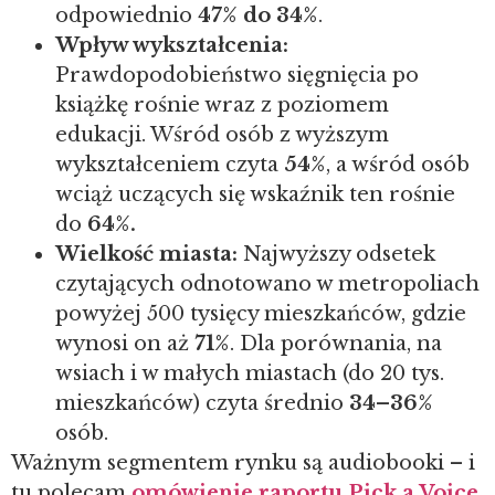
odpowiednio
47% do 34%
.
Wpływ wykształcenia:
Prawdopodobieństwo sięgnięcia po
książkę rośnie wraz z poziomem
edukacji. Wśród osób z wyższym
wykształceniem czyta
54%
, a wśród osób
wciąż uczących się wskaźnik ten rośnie
do
64%.
Wielkość miasta:
Najwyższy odsetek
czytających odnotowano w metropoliach
powyżej 500 tysięcy mieszkańców, gdzie
wynosi on aż
71%
.
Dla porównania, na
wsiach i w małych miastach (do 20 tys.
mieszkańców) czyta średnio
34–36%
osób.
Ważnym segmentem rynku są audiobooki – i
tu polecam
omówienie raportu Pick a Voice