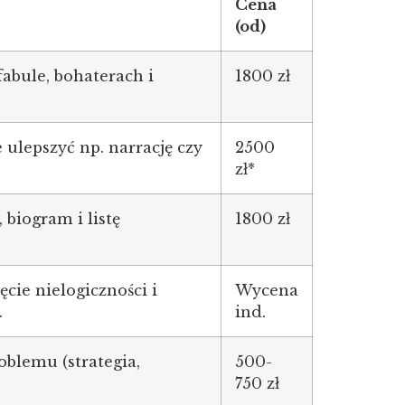
Cena
(od)
fabule, bohaterach i
1800 zł
ulepszyć np. narrację czy
2500
zł*
 biogram i listę
1800 zł
ęcie nielogiczności i
Wycena
.
ind.
blemu (strategia,
500-
750 zł