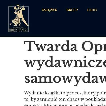
KSIĄŻKA
SKLEP
BLOG
Twarda Opr
wydawnicze 
samowyda
Wydanie książki to proces, który potr
to, by zamienić ten chaos w poukłada
empatią, które pomaga wydać książkę