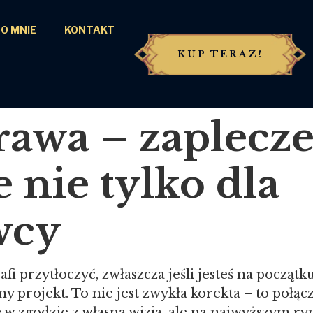
O MNIE
KONTAKT
KUP TERAZ!
awa – zaplecz
nie tylko dla
wcy
afi przytłoczyć, zwłaszcza jeśli jesteś na począ
ny projekt. To nie jest zwykła korekta – to połą
 w zgodzie z własną wizją, ale na najwyższym 