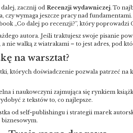
 dalej, zacznij od
Recenzji wydawniczej
. To naj
ia, czy wymaga jeszcze pracy nad fundamentami.
book „Co dalej po recenzji?”, który poprowadzi C
dego autora. Jeśli traktujesz swoje pisanie pow
nie walką z wiatrakami – to jest adres, pod kt
kę na warsztat?
ki, których doświadczenie pozwala patrzeć na ks
lna i naukowczyni zajmująca się rynkiem książki
dobyć z tekstów to, co najlepsze.
stka od self-publishingu i strategii marek autor
ie biznesowym.