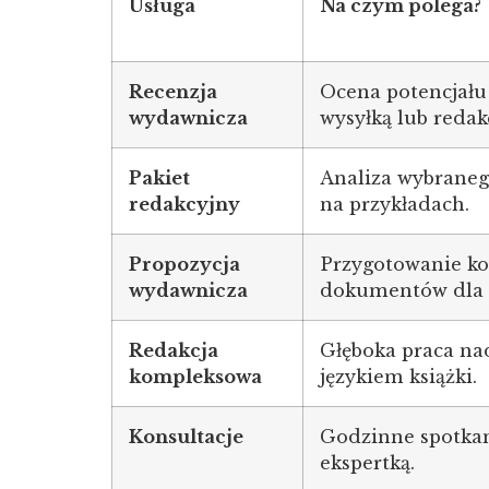
Usługa
Na czym polega?
Recenzja
Ocena potencjału
wydawnicza
wysyłką lub redakc
Pakiet
Analiza wybraneg
redakcyjny
na przykładach.
Propozycja
Przygotowanie k
wydawnicza
dokumentów dla 
Redakcja
Głęboka praca nad
kompleksowa
językiem książki.
Konsultacje
Godzinne spotkan
ekspertką.