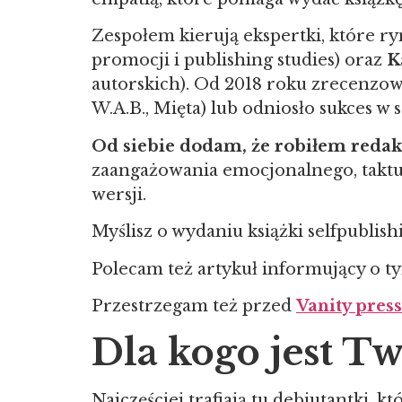
Zespołem kierują ekspertki, które ry
promocji i publishing studies) oraz
K
autorskich). Od 2018 roku zrecenzow
W.A.B., Mięta) lub odniosło sukces w 
Od siebie dodam, że robiłem redak
zaangażowania emocjonalnego, taktu 
wersji.
Myślisz o wydaniu książki selfpublis
Polecam też artykuł informujący o t
Przestrzegam też przed
Vanity pres
Dla kogo jest T
Najczęściej trafiają tu debiutantki, 