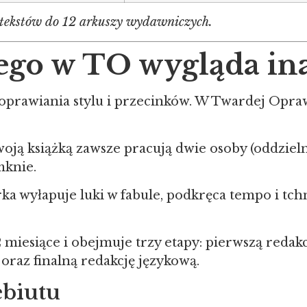
 tekstów do 12 arkuszy wydawniczych.
ego w TO wygląda ina
oprawiania stylu i przecinków. W Twardej Opra
ją książką zawsze pracują dwie osoby (oddzielni
mknie.
a wyłapuje luki w fabule, podkręca tempo i tchn
 miesiące i obejmuje trzy etapy: pierwszą reda
oraz finalną redakcję językową.
ebiutu