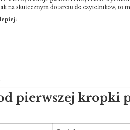
o jak na skutecznym dotarciu do czytelników, to m
lepiej:
.
 od pierwszej kropki 