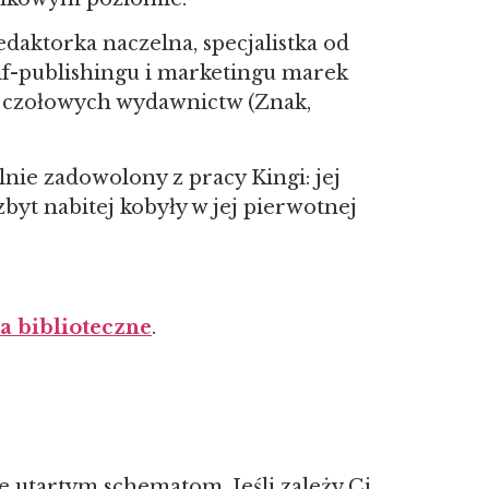
edaktorka naczelna, specjalistka od
elf-publishingu i marketingu marek
do czołowych wydawnictw (Znak,
lnie zadowolony z pracy Kingi: jej
yt nabitej kobyły w jej pierwotnej
a biblioteczne
.
ie utartym schematom. Jeśli zależy Ci