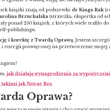
nek książki znają od podszewki:
dr Kinga Rak
(r
arolina Brzuchalska
(strateżka, ekspertka od s
ały ponad 250 książek, z których wiele trafiło 
self-publishingu.
cję i korektę z Twardą Oprawą
. Jestem szczegó
i energii poświęconej na przetworzenie mojej zb
hingiem?
ym,
jak działają wynagrodzenia za wypożyczeni
s takimi jak Novae Res
.
warda Oprawa?
które wierzą w swoje pisanie i chcą rzucić wyzwan