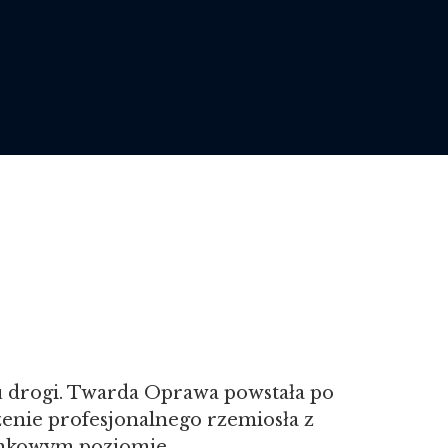
e
tku drogi. Twarda Oprawa powstała po
czenie profesjonalnego rzemiosła z
rynkowym poziomie.